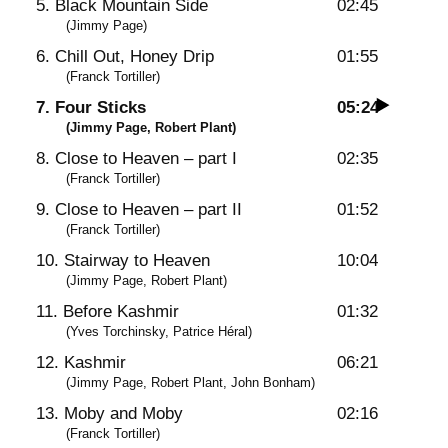
5. Black Mountain Side
02:45
H
(Jimmy Page)
e
6. Chill Out, Honey Drip
01:55
a
(Franck Tortiller)
v
7. Four Sticks
05:24
e
(Jimmy Page, Robert Plant)
n
8. Close to Heaven – part I
02:35
(Franck Tortiller)
9. Close to Heaven – part II
01:52
(Franck Tortiller)
10. Stairway to Heaven
10:04
(Jimmy Page, Robert Plant)
11. Before Kashmir
01:32
(Yves Torchinsky, Patrice Héral)
12. Kashmir
06:21
(Jimmy Page, Robert Plant, John Bonham)
13. Moby and Moby
02:16
(Franck Tortiller)