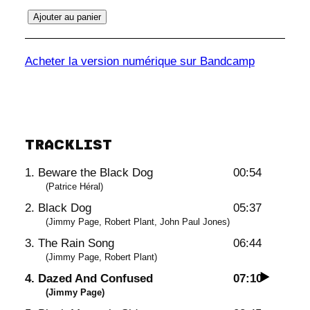
q
Ajouter au panier
u
a
Acheter la version numérique sur Bandcamp
n
t
i
t
TRACKLIST
é
d
1. Beware the Black Dog
00:54
e
(Patrice Héral)
C
2. Black Dog
05:37
l
(Jimmy Page, Robert Plant, John Paul Jones)
o
3. The Rain Song
06:44
s
(Jimmy Page, Robert Plant)
e
4. Dazed And Confused
07:10
t
(Jimmy Page)
o