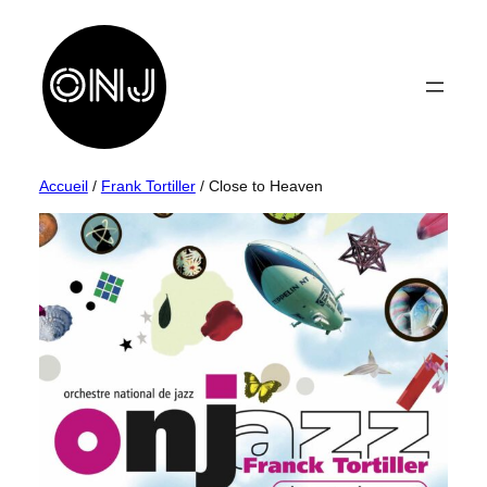
Aller
au
contenu
Accueil
/
Frank Tortiller
/ Close to Heaven