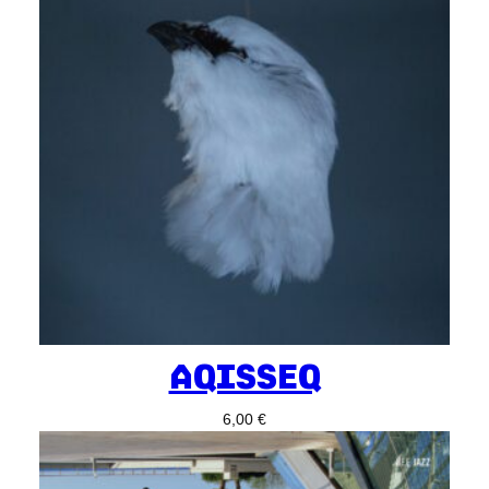
AQISSEQ
6,00
€