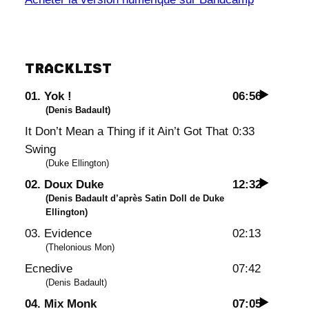
TRACKLIST
01. Yok !
06:56
(Denis Badault)
It Don’t Mean a Thing if it Ain’t Got That
0:33
Swing
(Duke Ellington)
02. Doux Duke
12:32
(Denis Badault d’après Satin Doll de Duke
Ellington)
03. Evidence
02:13
(Thelonious Mon)
Ecnedive
07:42
(Denis Badault)
04. Mix Monk
07:05