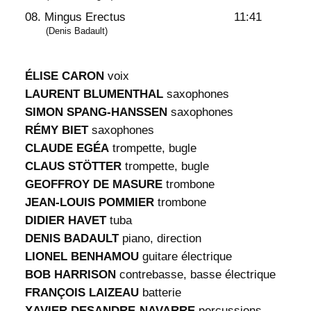
08. Mingus Erectus
11:41
(Denis Badault)
ÉLISE CARON
voix
LAURENT BLUMENTHAL
saxophones
SIMON SPANG-HANSSEN
saxophones
RÉMY BIET
saxophones
CLAUDE EGÉA
trompette, bugle
CLAUS STÖTTER
trompette, bugle
GEOFFROY DE MASURE
trombone
JEAN-LOUIS POMMIER
trombone
DIDIER HAVET
tuba
DENIS BADAULT
piano, direction
LIONEL BENHAMOU
guitare électrique
BOB HARRISON
contrebasse, basse électrique
FRANÇOIS LAIZEAU
batterie
XAVIER DESANDRE-NAVARRE
percussions