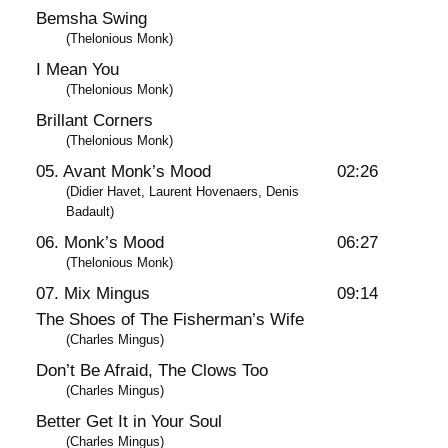
Bemsha Swing
(Thelonious Monk)
I Mean You
(Thelonious Monk)
Brillant Corners
(Thelonious Monk)
05. Avant Monk’s Mood
02:26
(Didier Havet, Laurent Hovenaers, Denis
Badault)
06. Monk’s Mood
06:27
(Thelonious Monk)
07. Mix Mingus
09:14
The Shoes of The Fisherman’s Wife
(Charles Mingus)
Don’t Be Afraid, The Clows Too
(Charles Mingus)
Better Get It in Your Soul
(Charles Mingus)