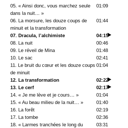
a
05. « Ainsi donc, vous marchez seule
01:09
c
dans la nuit… »
u
06. La morsure, les douze coups de
01:44
l
minuit et la transformation
a
07. Dracula, l’alchimiste
04:15
08. La nuit
00:46
09. Le réveil de Mina
01:48
10. Le sac
02:41
11. Le bruit du cœur et les douze coups
01:04
de minuit
12. La transformation
02:22
13. Le cerf
02:17
14. « Je me lève et je cours… »
01:04
15. « Au beau milieu de la nuit… »
01:40
16. La forêt
02:19
17. La tombe
02:36
18. « Larmes tranchées le long du
03:31