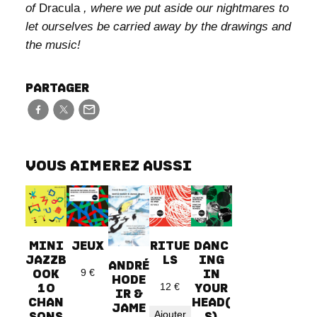
of
Dracula
, where we put aside our nightmares to
let ourselves be carried away by the drawings and
the music!
PARTAGER
VOUS AIMEREZ AUSSI
MINI
JEUX
RITUE
DANC
JAZZB
LS
ING
ANDRÉ
OOK
IN
9
€
HODE
10
YOUR
12
€
IR &
CHAN
HEAD(
JAME
Ajouter
SONS
S)