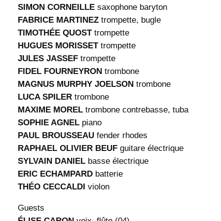
SIMON CORNEILLE
saxophone baryton
FABRICE MARTINEZ
trompette, bugle
TIMOTHÉE QUOST
trompette
HUGUES MORISSET
trompette
JULES JASSEF
trompette
FIDEL FOURNEYRON
trombone
MAGNUS MURPHY JOELSON
trombone
LUCA SPILER
trombone
MAXIME MOREL
trombone contrebasse, tuba
SOPHIE AGNEL
piano
PAUL BROUSSEAU
fender rhodes
RAPHAEL OLIVIER BEUF
guitare électrique
SYLVAIN DANIEL
basse électrique
ERIC ECHAMPARD
batterie
THÉO CECCALDI
violon
Guests
ÉLISE CARON
voix, flûte (04)