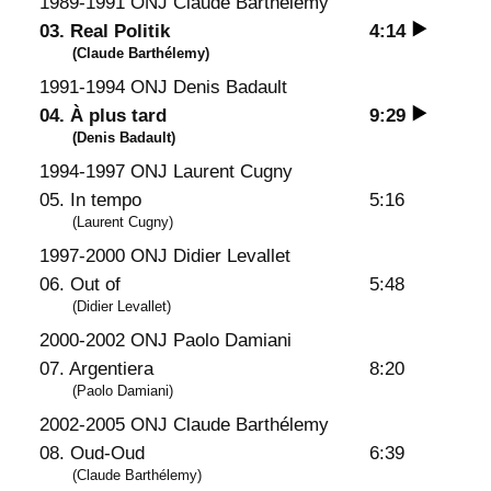
1989-1991 ONJ Claude Barthélemy
r
03. Real Politik
4:14
t
(Claude Barthélemy)
a
1991-1994 ONJ Denis Badault
n
04. À plus tard
9:29
n
(Denis Badault)
i
1994-1997 ONJ Laurent Cugny
v
05. In tempo
5:16
e
(Laurent Cugny)
r
1997-2000 ONJ Didier Levallet
s
06. Out of
5:48
a
(Didier Levallet)
i
2000-2002 ONJ Paolo Damiani
r
07. Argentiera
8:20
e
(Paolo Damiani)
3
2002-2005 ONJ Claude Barthélemy
0
08. Oud-Oud
6:39
a
(Claude Barthélemy)