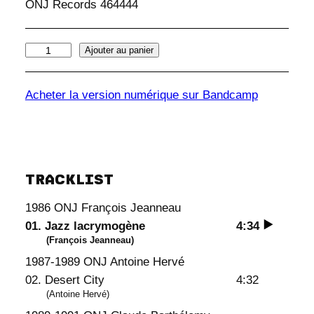
ONJ Records 464444
q
Ajouter au panier
u
a
Acheter la version numérique sur Bandcamp
n
t
i
t
TRACKLIST
é
d
1986 ONJ François Jeanneau
e
01. Jazz lacrymogène
4:34
C
(François Jeanneau)
o
1987-1989 ONJ Antoine Hervé
n
02. Desert City
4:32
c
(Antoine Hervé)
e