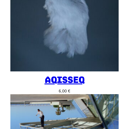
AQISSEQ
6,00
€