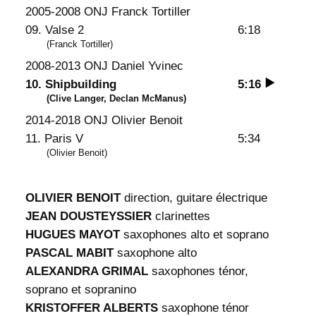
n
2005-2008 ONJ Franck Tortiller
s
09. Valse 2
6:18
(Franck Tortiller)
2008-2013 ONJ Daniel Yvinec
10. Shipbuilding
5:16
(Clive Langer, Declan McManus)
2014-2018 ONJ Olivier Benoit
11. Paris V
5:34
(Olivier Benoit)
OLIVIER BENOIT
direction, guitare électrique
JEAN DOUSTEYSSIER
clarinettes
HUGUES MAYOT
saxophones alto et soprano
PASCAL MABIT
saxophone alto
ALEXANDRA GRIMAL
saxophones ténor,
soprano et sopranino
KRISTOFFER ALBERTS
saxophone ténor