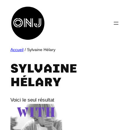
Aller
au
contenu
Accueil
/ Sylvaine Hélary
SYLVAINE
HÉLARY
Voici le seul résultat