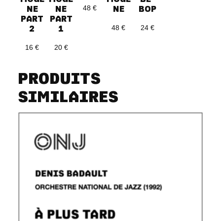
NE
NE
BOP
NE
o
48
€
PART
PART
g
2
1
24
€
48
€
è
n
16
€
20
€
e
p
PRODUITS
a
SIMILAIRES
r
t
3