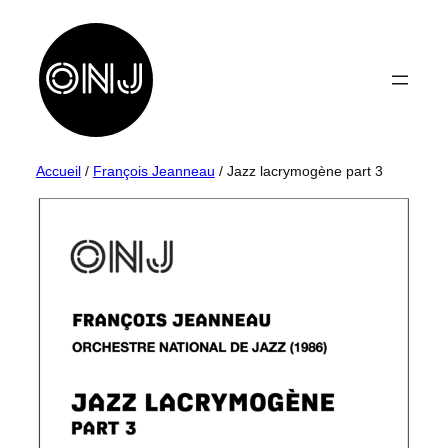
Aller
au
contenu
Accueil
/
François Jeanneau
/ Jazz lacrymogène part 3