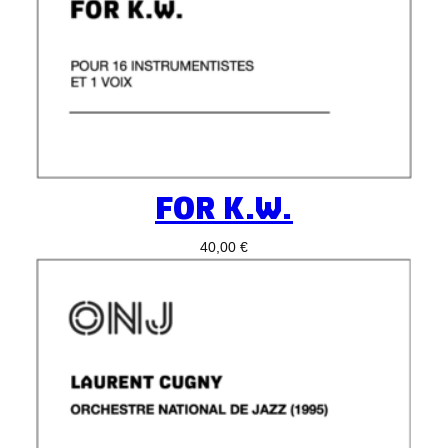
FOR K.W.
40,00
€