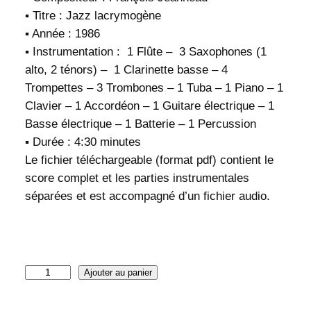
▪️ Titre : Jazz lacrymogène
▪️ Année : 1986
▪️ Instrumentation : 1 Flûte – 3 Saxophones (1
alto, 2 ténors) – 1 Clarinette basse – 4
Trompettes – 3 Trombones – 1 Tuba – 1 Piano – 1
Clavier – 1 Accordéon – 1 Guitare électrique – 1
Basse électrique – 1 Batterie – 1 Percussion
▪️ Durée : 4:30 minutes
Le fichier téléchargeable (format pdf) contient le
score complet et les parties instrumentales
séparées et est accompagné d’un fichier audio.
q
Ajouter au panier
u
a